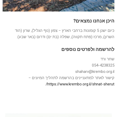
היכן אנחנו נמצאים?
כיום ישנן 5 קומונות ברחבי הארץ – צפון (נוף הגליל), שרון (הוד
השרון), מרכז (פתח תקווה), שפלה (בת ים) ודרום (באר שבע).
להרשמה ולפרטים נוספים
שחר ורד
shaharv@krembo.org.il
קישור לאתר למתעניינים בהרשמה לתהליך המיונים –
https://www.krembo.org.il/shnat-sherut/