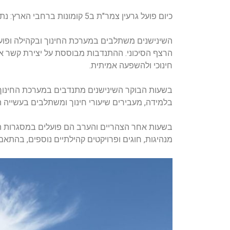
כיום פועל גרעין צמר"ת ב5 קומונות ברחבי הארץ: נתיבות, בית שמש, מעלה אדומים, בית שאן וחצור הגלילית.
השינישנים משתלבים במערכת החינוך ובקהילה ופועלי
הרצף הסיכוני. ההתנדבות מבוססת על יצירת קשר 
חינוכי ולהשפעה אמיתית.
בשעות הבוקר השינישנים מתנדבים במערכת החינוך ה
בלמידה, מעבירים שיעורי חינוך ומשתלבים בעשייה 
בשעות אחר הצהריים והערב הם פועלים במסגרות החינו
מנהיגות, חוגים ופרויקטים קהילתיים נוספים, בהתאם 