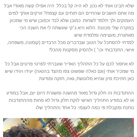
שלא תבינו אותי לא נכון. לא היה קל בכלל. היה אפילו קשה מאוד! אבל
מה אתם חושבים שהחיים הם תותים עם קצפת? זורקים אותך למים
העמוקים ולך תלמד לשחות. כמובן שלא לבד וכמובן שיש מי שמכוון.
במקרה שלי מכוונת. הלוא היא ג׳קי שעשתה לי את השנה הכי
מאתגרת, מעצימה ומלמדת שיש.
למדתי להסתכל על הטוב שבדברים מכל הרבדים (קומונה, משפחה,
אישי, התנדבותי וכו׳ ) ולהסיק מסקנות מהכל!
לא אחפור לכם על כל התהליך האדיר שעברתי לפרטי פרטים אבל כל
מי שמכיר אותי (וגם כאלה שפשוט צפו מהצד בהנאה) יעידו ויגידו שיש
כאן חתיכת סיון שהיא מלוטשת, גאה, חזקה ומודעת.
ההתנדבות זה חלק גדול מאוד מהשנה ומשגרת היום יום, אבל במודע
או לא במודע התהליך האישי לוקח חלק גדול לא פחות מההתנדבות.
נותנת ומקבלת פי כמה לעצמי. כל אחד והתהליך שלו.